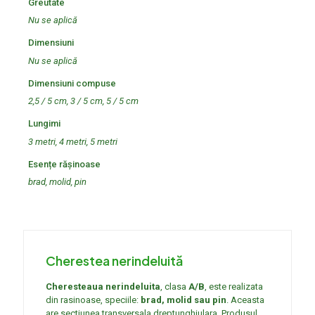
Greutate
Nu se aplică
Dimensiuni
Nu se aplică
Dimensiuni compuse
2,5 / 5 cm, 3 / 5 cm, 5 / 5 cm
Lungimi
3 metri, 4 metri, 5 metri
Esențe rășinoase
brad, molid, pin
Cherestea nerindeluită
Cheresteaua nerindeluita
, clasa
A/B
, este realizata
din rasinoase, speciile:
brad, molid sau pin
. Aceasta
are sectiunea transversala dreptunghiulara. Produsul