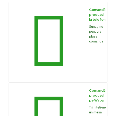
Comandă
produsul
la telefon
Sunați-ne
pentru a
plasa
comanda
Comandă
produsul
pe Wapp
Trimiteți-ne
un mesaj