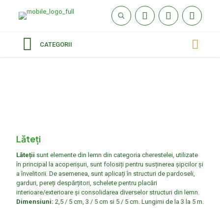
CATEGORII
Lăteți
Lăteții
sunt elemente din lemn din categoria cherestelei, utilizate
în principal la acoperișuri, sunt folosiți pentru susținerea șipcilor și
a învelitorii. De asemenea, sunt aplicați în structuri de pardoseli,
garduri, pereți despărțitori, schelete pentru placări
interioare/exterioare și consolidarea diverselor structuri din lemn.
Dimensiuni:
2,5 / 5 cm, 3 / 5 cm si 5 / 5 cm. Lungimi de la 3 la 5 m.