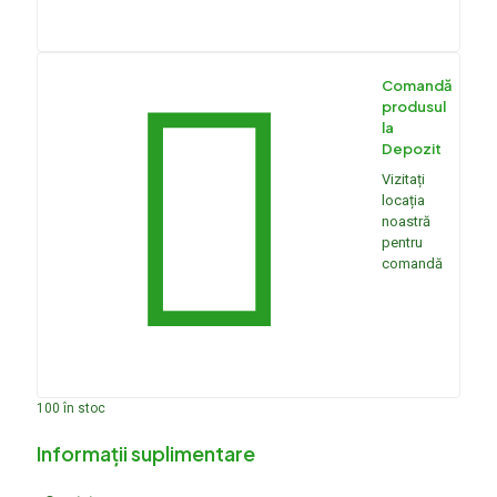
Comandă
produsul
la
Depozit
Vizitați
locația
noastră
pentru
comandă
100 în stoc
Informații suplimentare