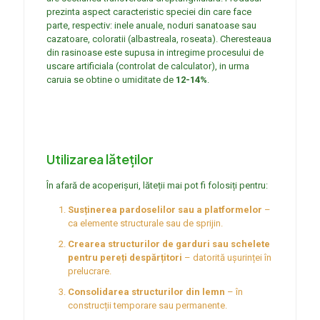
prezinta aspect caracteristic speciei din care face
parte, respectiv: inele anuale, noduri sanatoase sau
cazatoare, coloratii (albastreala, roseata). Cheresteaua
din rasinoase este supusa in intregime procesului de
uscare artificiala (controlat de calculator), in urma
caruia se obtine o umiditate de
12-14%
.
Utilizarea lăteților
În afară de acoperișuri, lăteții mai pot fi folosiți pentru:
Susținerea pardoselilor sau a platformelor
–
ca elemente structurale sau de sprijin.
Crearea structurilor de garduri sau schelete
pentru pereți despărțitori
– datorită ușurinței în
prelucrare.
Consolidarea structurilor din lemn
– în
construcții temporare sau permanente.