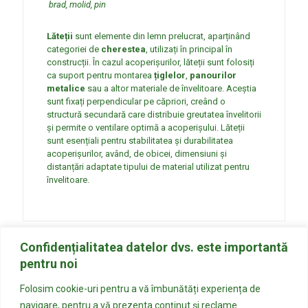
brad, molid, pin
Lăteții
sunt elemente din lemn prelucrat, aparținând
categoriei de
cherestea
, utilizați în principal în
construcții. În cazul acoperișurilor, lăteții sunt folosiți
ca suport pentru montarea
țiglelor
,
panourilor
metalice
sau a altor materiale de învelitoare. Aceștia
sunt fixați perpendicular pe căpriori, creând o
structură secundară care distribuie greutatea învelitorii
și permite o ventilare optimă a acoperișului. Lăteții
sunt esențiali pentru stabilitatea și durabilitatea
acoperișurilor, având, de obicei, dimensiuni și
distanțări adaptate tipului de material utilizat pentru
învelitoare.
Confidențialitatea datelor dvs. este importantă
pentru noi
Folosim cookie-uri pentru a vă îmbunătăți experiența de
navigare, pentru a vă prezenta conținut și reclame