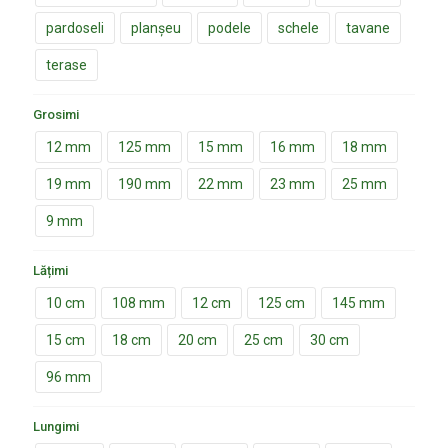
pardoseli
planșeu
podele
schele
tavane
terase
Grosimi
12 mm
125 mm
15 mm
16 mm
18 mm
19 mm
190 mm
22 mm
23 mm
25 mm
9 mm
Lățimi
10 cm
108 mm
12 cm
125 cm
145 mm
15 cm
18 cm
20 cm
25 cm
30 cm
96 mm
Lungimi