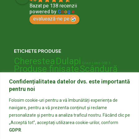
Bazat pe 138 recenzii
powered by
G
o
o
g
l
e
evaluează-ne pe
ETICHETE PRODUSE
Cherestea
Dulapi
Grinzi
Lăteți
OSB 3
Produse finisate
Scândură
Scândură pentru gard
Scândură vrac
Confidențialitatea datelor dvs. este importantă
pentru noi
Folosim cookie-uri pentru a vă îmbunătăți experiența de
navigare, pentru a vă prezenta conținut și reclame
personalizate și pentru a analiza traficul nostru. Făcând clic pe
„Acceptă tot”, acceptați utilizarea cookie-urilor, conform
GDPR
.