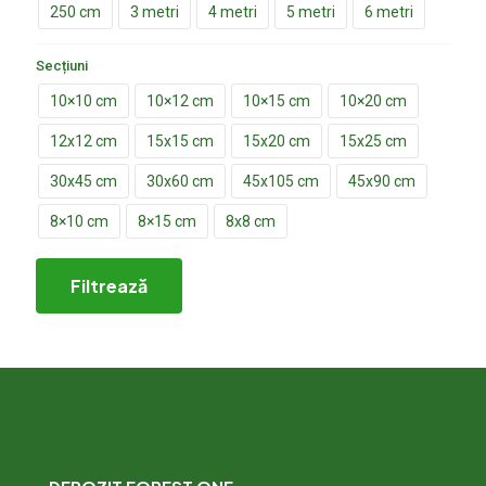
250 cm
3 metri
4 metri
5 metri
6 metri
Secțiuni
10×10 cm
10×12 cm
10×15 cm
10×20 cm
12x12 cm
15x15 cm
15x20 cm
15x25 cm
30x45 cm
30x60 cm
45x105 cm
45x90 cm
8×10 cm
8×15 cm
8x8 cm
Filtrează