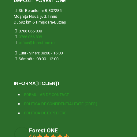
DEPOZIT FOREST ONE
Str. Berarilor nr.8, 307285
Moșnița Nouă, jud. Timiș
DJ592 km 6 Timișoara-Buziaș
0766 066 808
0766 066 808
office@forestone.ro
Luni - Vineri: 08:00 - 16:00
Sâmbăta: 08:00 - 12:00
INFORMAȚII CLIENȚI
FORMULAR DE CONTACT
POLITICA DE CONFIDENȚIALITATE (GDPR)
POLITICA DE EXPEDIERE
Forest ONE
4.6