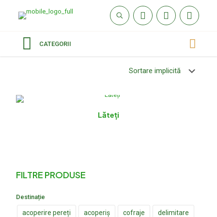
CATEGORII
Lăteți
FILTRE PRODUSE
Destinație
acoperire pereți
acoperiș
cofraje
delimitare