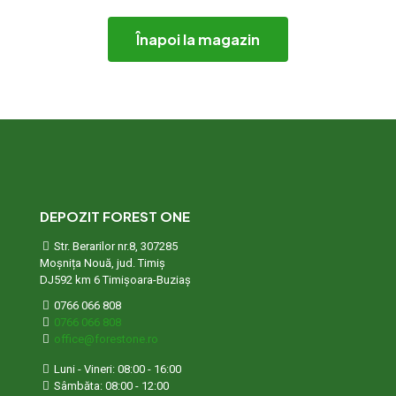
Înapoi la magazin
DEPOZIT FOREST ONE
Str. Berarilor nr.8, 307285
Moșnița Nouă, jud. Timiș
DJ592 km 6 Timișoara-Buziaș
0766 066 808
0766 066 808
office@forestone.ro
Luni - Vineri: 08:00 - 16:00
Sâmbăta: 08:00 - 12:00