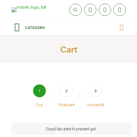
CATEGORII
Cart
1
2
3
Coș
Finalizare
comandă
Coșul tău este în prezent gol.