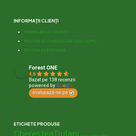
INFORMAȚII CLIENȚI
FORMULAR DE CONTACT
POLITICA DE CONFIDENȚIALITATE (GDPR)
POLITICA DE EXPEDIERE
Forest ONE
4.6
Bazat pe 138 recenzii
powered by
G
o
o
g
l
e
evaluează-ne pe
ETICHETE PRODUSE
Cherestea
Dulapi
Grinzi
Lăteți
OSB 3